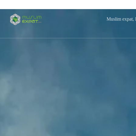
Passer
au
contenu
Muslim expat, L