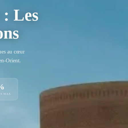
 : Les
ons
ues au cœur
en-Orient.
%
S MAX