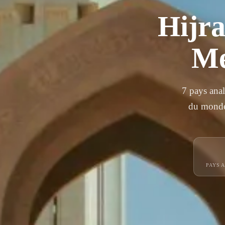
Hijra
Me
7 pays ana
du monde 
PAYS 