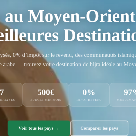
 au Moyen-Orient
illeures Destinati
lysés, 0% d’impôt sur le revenu, des communautés islamiq
arabe — trouvez votre destination de hijra idéale au Moy
7
500€
0%
97
ANALYSÉS
BUDGET MIN/MOIS
IMPÔT REVENU
MUSULMAN
Voir tous les pays →
Comparer les pays