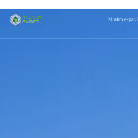
Passer
au
contenu
Muslim expat, L