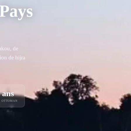
 Pays
akou, de
on de hijra
 ans
E OTTOMAN