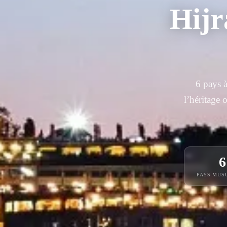
Hijr
6 pays 
l’héritage
6
PAYS MUS