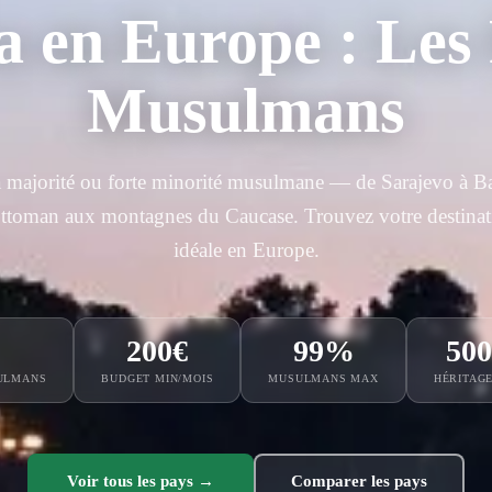
a en Europe : Les
Musulmans
à majorité ou forte minorité musulmane — de Sarajevo à B
 ottoman aux montagnes du Caucase. Trouvez votre destinati
idéale en Europe.
200€
99%
500
ULMANS
BUDGET MIN/MOIS
MUSULMANS MAX
HÉRITAG
Voir tous les pays →
Comparer les pays